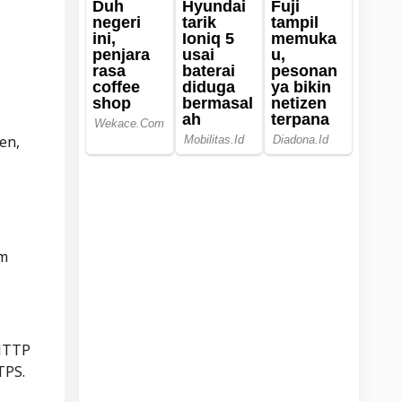
en,
um
 HTTP
TPS.