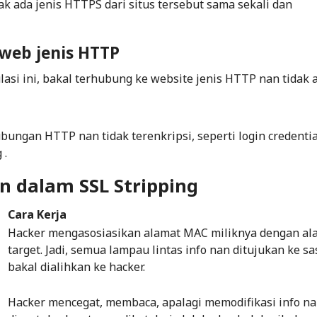
k ada jenis HTTPS dari situs tersebut sama sekali dan
 web jenis HTTP
si ini, bakal terhubung ke website jenis HTTP nan tidak 
bungan HTTP nan tidak terenkripsi, seperti
login credenti
 .
n dalam SSL Stripping
Cara Kerja
Hacker
mengasosiasikan alamat MAC miliknya dengan al
target. Jadi, semua lampau lintas info nan ditujukan ke s
bakal dialihkan ke
hacker
.
Hacker
mencegat, membaca, apalagi memodifikasi info n