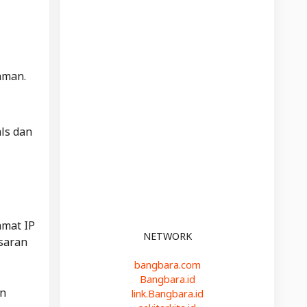
aman.
als
dan
amat IP
NETWORK
asaran
bangbara.com
Bangbara.id
an
link.Bangbara.id