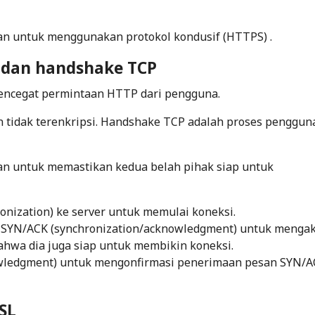
an untuk menggunakan protokol kondusif (HTTPS) .
 dan handshake TCP
encegat permintaan HTTP dari pengguna.
 tidak terenkripsi.
Handshake
TCP adalah proses penggun
an untuk memastikan kedua belah pihak siap untuk
onization
) ke
server
untuk memulai koneksi.
SYN/ACK (
synchronization
/
acknowledgment
) untuk menga
wa dia juga siap untuk membikin koneksi.
wledgment
) untuk mengonfirmasi penerimaan pesan SYN/A
SL