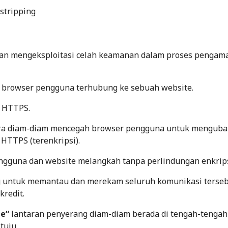
 stripping
nan mengeksploitasi celah keamanan dalam proses pengam
h
browser
pengguna terhubung ke sebuah website.
 HTTPS.
ra diam-diam mencegah
browser
pengguna untuk menguba
 HTTPS (terenkripsi).
engguna dan website melangkah tanpa perlindungan enkrip
g untuk memantau dan merekam seluruh komunikasi terseb
 kredit.
le
“
lantaran penyerang diam-diam berada di tengah-tengah
tuju.