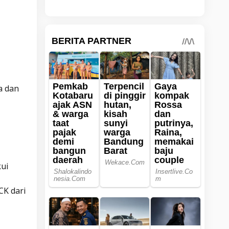
a dan
kui
CK dari