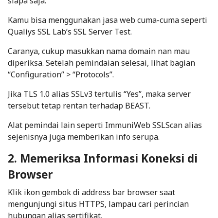
siapa saja.
Kamu bisa menggunakan jasa web cuma-cuma seperti
Qualiys SSL Lab’s SSL Server Test
.
Caranya, cukup masukkan nama domain nan mau
diperiksa. Setelah pemindaian selesai, lihat bagian
“Configuration” > “Protocols”.
Jika TLS 1.0 alias SSLv3 tertulis “Yes”, maka server
tersebut tetap rentan terhadap BEAST.
Alat pemindai lain seperti
ImmuniWeb SSLScan
alias
sejenisnya juga memberikan info serupa.
2. Memeriksa Informasi Koneksi di
Browser
Klik ikon gembok di
address bar
browser saat
mengunjungi situs HTTPS, lampau cari perincian
hubungan alias sertifikat.