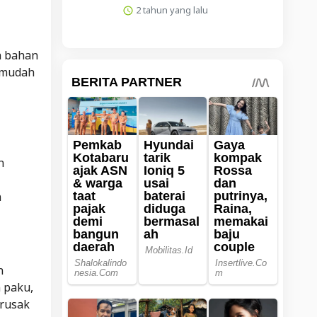
2 tahun yang lalu
n bahan
h mudah
n
n
n
n paku,
 rusak