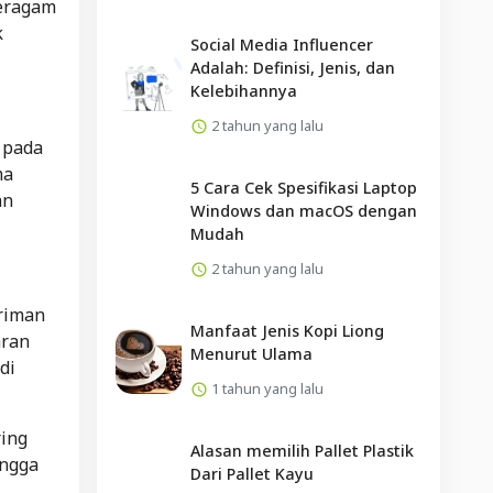
beragam
k
Social Media Influencer
Adalah: Definisi, Jenis, dan
Kelebihannya
2 tahun yang lalu
 pada
ma
5 Cara Cek Spesifikasi Laptop
an
Windows dan macOS dengan
Mudah
2 tahun yang lalu
iriman
Manfaat Jenis Kopi Liong
aran
Menurut Ulama
di
1 tahun yang lalu
ring
Alasan memilih Pallet Plastik
ingga
Dari Pallet Kayu