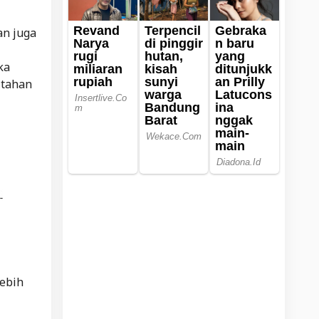
an juga
ka
 tahan
ebih