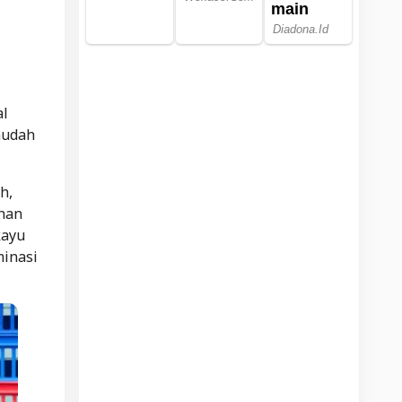
al
mudah
h,
ahan
kayu
minasi