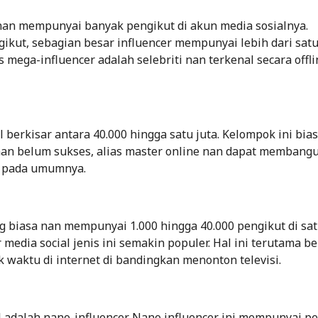
 nan mempunyai banyak pengikut di akun media sosialnya.
ikut, sebagian besar influencer mempunyai lebih dari satu
s mega-influencer adalah selebriti nan terkenal secara offli
l berkisar antara 40.000 hingga satu juta. Kelompok ini bia
s nan belum sukses, alias master online nan dapat membang
r pada umumnya.
ng biasa nan mempunyai 1.000 hingga 40.000 pengikut di sa
 media social jenis ini semakin populer. Hal ini terutama b
 waktu di internet di bandingkan menonton televisi.
al adalah nano-influencer. Nano influencer ini mempunyai p