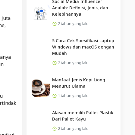
Social Media Influencer
Adalah: Definisi, Jenis, dan
Kelebihannya
 juta
2 tahun yang lalu
ne,
5 Cara Cek Spesifikasi Laptop
Windows dan macOS dengan
Mudah
sanya
2 tahun yang lalu
un
Manfaat Jenis Kopi Liong
Menurut Ulama
tu
1 tahun yang lalu
ertindak
Alasan memilih Pallet Plastik
Dari Pallet Kayu
2 tahun yang lalu
engikut