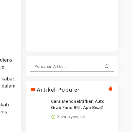
k
udiens
id.
 kabar,
s dalam
Artikel Populer
Cara Menonaktifkan Auto
gkah
Grab Fund BRI, Apa Bisa?
nis
2 tahun yang lalu