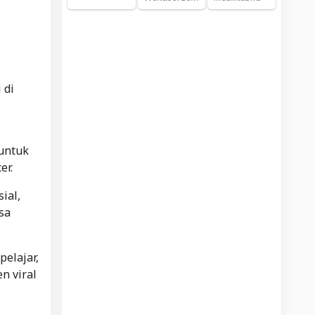
 di
 untuk
er.
ial,
sa
pelajar,
n viral