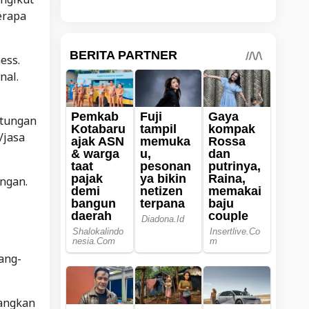
erapa
ess.
nal.
itungan
/jasa
ngan.
ang-
angkan