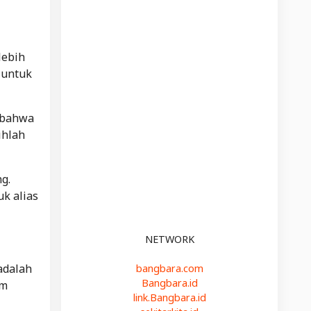
lebih
 untuk
 bahwa
ihlah
g.
k alias
NETWORK
adalah
bangbara.com
Bangbara.id
um
link.Bangbara.id