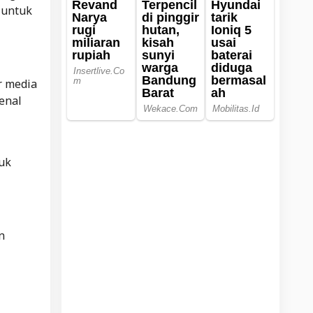
 untuk
r media
kenal
uk
n