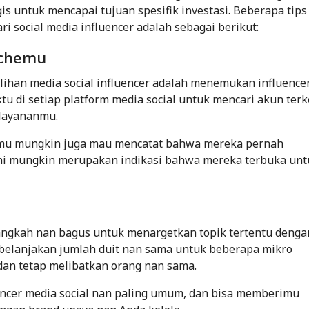
is untuk mencapai tujuan spesifik investasi. Beberapa tips
social media influencer adalah sebagai berikut:
ichemu
ihan media social influencer adalah menemukan influence
ktu di setiap platform media social untuk mencari akun ter
 layananmu.
Kamu mungkin juga mau mencatat bahwa mereka pernah
ini mungkin merupakan indikasi bahwa mereka terbuka unt
langkah nan bagus untuk menargetkan topik tertentu denga
mbelanjakan jumlah duit nan sama untuk beberapa mikro
 dan tetap melibatkan orang nan sama.
luencer media social nan paling umum, dan bisa memberimu