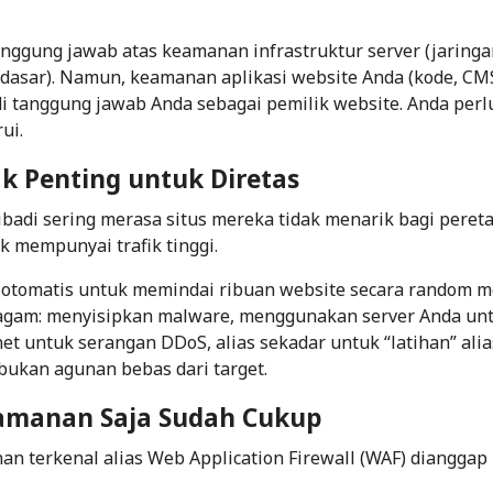
anggung jawab atas keamanan
infrastruktur server
(jaringa
t dasar). Namun, keamanan
aplikasi website
Anda (kode, CM
di tanggung jawab Anda sebagai pemilik website. Anda perl
ui.
dak Penting untuk Diretas
ribadi sering merasa situs mereka tidak menarik bagi peret
ak mempunyai trafik tinggi.
 otomatis
untuk memindai
ribuan
website secara random m
agam: menyisipkan malware, menggunakan server Anda un
t untuk serangan DDoS, alias sekadar untuk “latihan” alia
 bukan agunan bebas dari target.
eamanan Saja Sudah Cukup
n terkenal alias Web Application Firewall (WAF) dianggap