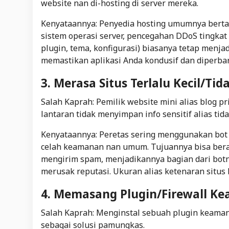
website nan di-hosting di server mereka.
Kenyataannya: Penyedia hosting umumnya bert
sistem operasi server, pencegahan DDoS tingka
plugin, tema, konfigurasi) biasanya tetap menja
memastikan aplikasi Anda kondusif dan diperbar
3. Merasa Situs Terlalu Kecil/Ti
Salah Kaprah: Pemilik website mini alias blog p
lantaran tidak menyimpan info sensitif alias tid
Kenyataannya: Peretas sering menggunakan
bot
celah keamanan nan umum. Tujuannya bisa ber
mengirim spam, menjadikannya bagian dari botne
merusak reputasi. Ukuran alias ketenaran situs
4. Memasang Plugin/Firewall K
Salah Kaprah: Menginstal sebuah plugin keamana
sebagai solusi pamungkas.