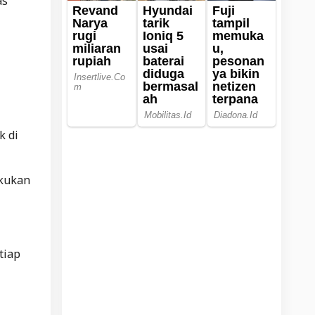
as
k di
akukan
tiap