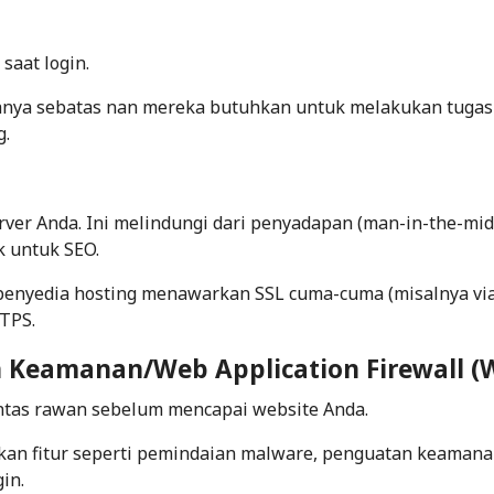
saat login.
nya sebatas nan mereka butuhkan untuk melakukan tugas
g.
rver Anda. Ini melindungi dari penyadapan (man-in-the-mid
k untuk SEO.
k penyedia hosting menawarkan SSL cuma-cuma (misalnya via
TTPS.
in Keamanan/Web Application Firewall (
ntas rawan sebelum mencapai website Anda.
an fitur seperti pemindaian malware, penguatan keamana
in.