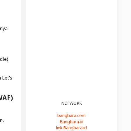
nya.
dle)
 Let’s
WAF)
NETWORK
bangbara.com
n,
Bangbara.id
link.Bangbara.id