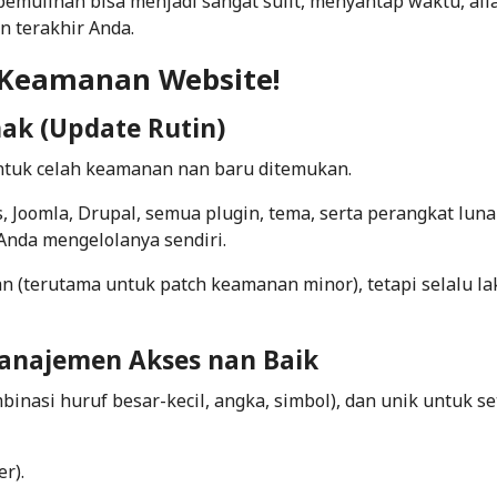
pemulihan bisa menjadi sangat sulit, menyantap waktu, ali
n terakhir Anda.
Keamanan Website!
nak (Update Rutin)
ntuk celah keamanan nan baru ditemukan.
 Joomla, Drupal, semua plugin, tema, serta perangkat luna
a Anda mengelolanya sendiri.
 (terutama untuk patch keamanan minor), tetapi selalu l
Manajemen Akses nan Baik
nasi huruf besar-kecil, angka, simbol), dan unik untuk se
r).