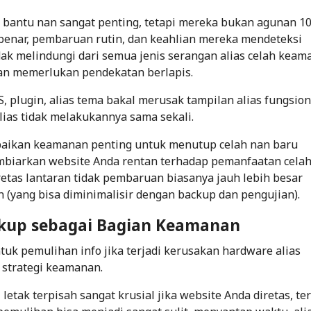
t bantu nan
sangat penting
, tetapi mereka bukan agunan 1
 benar, pembaruan rutin, dan keahlian mereka mendeteksi
dak melindungi dari semua jenis serangan alias celah kea
an memerlukan pendekatan berlapis.
 plugin, alias tema bakal merusak tampilan alias fungsion
ias tidak melakukannya sama sekali.
baikan keamanan penting
untuk menutup celah nan baru
iarkan website Anda rentan terhadap pemanfaatan cela
retas lantaran tidak pembaruan biasanya jauh lebih besar
 (yang bisa diminimalisir dengan backup dan pengujian).
ckup sebagai Bagian Keamanan
tuk pemulihan info jika terjadi kerusakan hardware alias
 strategi keamanan.
etak terpisah sangat krusial jika website Anda diretas, ter