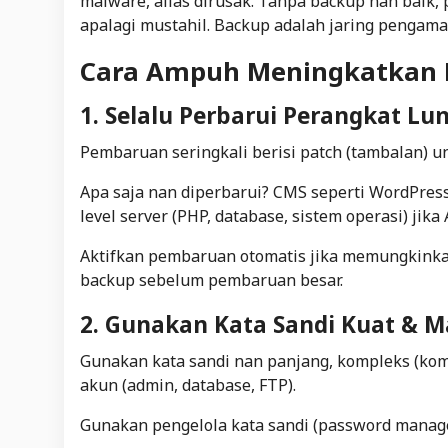
malware, alias dirusak. Tanpa backup nan baik, 
apalagi mustahil. Backup adalah jaring pengama
Cara Ampuh Meningkatkan 
1. Selalu Perbarui Perangkat Lu
Pembaruan seringkali berisi
patch
(tambalan) u
Apa saja nan diperbarui? CMS seperti WordPress,
level server (PHP, database, sistem operasi) jik
Aktifkan pembaruan otomatis jika memungkinkan
backup sebelum pembaruan besar.
2. Gunakan Kata Sandi Kuat & 
Gunakan kata sandi nan panjang, kompleks (kombi
akun (admin, database, FTP).
Gunakan pengelola kata sandi (password manage