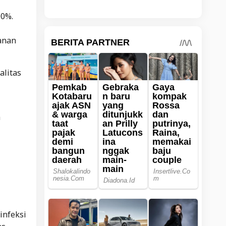
00%.
manan
alitas
h
infeksi