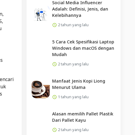
Social Media Influencer
Adalah: Definisi, Jenis, dan
n,
Kelebihannya
S,
2 tahun yang lalu
u
5 Cara Cek Spesifikasi Laptop
Windows dan macOS dengan
Mudah
as
2 tahun yang lalu
encari
Manfaat Jenis Kopi Liong
tuk
Menurut Ulama
s
1 tahun yang lalu
Alasan memilih Pallet Plastik
Dari Pallet Kayu
2 tahun yang lalu