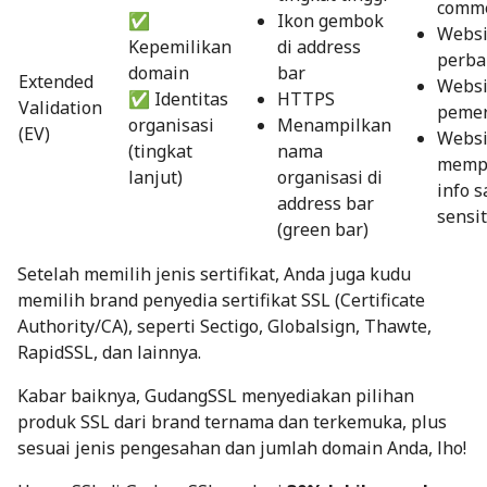
comm
✅
Ikon gembok
Websi
Kepemilikan
di address
perb
domain
bar
Extended
Websi
✅ Identitas
HTTPS
Validation
pemer
organisasi
Menampilkan
(EV)
Websi
(tingkat
nama
memp
lanjut)
organisasi di
info 
address bar
sensit
(green bar)
Setelah memilih jenis sertifikat, Anda juga kudu
memilih brand penyedia sertifikat SSL (Certificate
Authority/CA), seperti Sectigo, Globalsign, Thawte,
RapidSSL, dan lainnya.
Kabar baiknya,
GudangSSL
menyediakan pilihan
produk SSL dari brand ternama dan terkemuka, plus
sesuai jenis pengesahan dan jumlah domain Anda, lho!