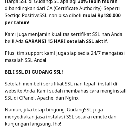
Harga SSL di GudangSSL apalagi
30% lebih murah
dibandingkan dari CA (Certificate Authority)! Seperti
Sectigo PositiveSSL
nan bisa dibeli
mulai Rp180.000
per tahun
!
Kami juga menjamin kualitas sertifikat SSL nan Anda
beli! Ada
GARANSI 15 HARI setelah SSL aktif
.
Plus, tim support kami juga siap sedia 24/7 mengatasi
masalah SSL Anda!
BELI SSL DI GUDANG SSL!
Setelah membeli sertifikat SSL nan tepat, install di
website Anda. Kami sudah membahas
cara menginstall
SSL di CPanel
,
Apache
, dan
Nginx
.
Namun, jika tetap bingung, GudangSSL juga
menyediakan
jasa instalasi SSL
secara remote dan
kunjungan langsung, lho!