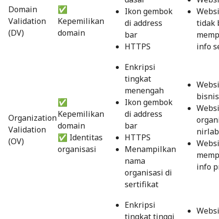
Domain
✅
Ikon gembok
Websi
Validation
Kepemilikan
di address
tidak 
(DV)
domain
bar
memp
HTTPS
info s
Enkripsi
tingkat
Websi
menengah
bisnis
✅
Ikon gembok
Websi
Kepemilikan
di address
Organization
organ
domain
bar
Validation
nirla
✅ Identitas
HTTPS
(OV)
Websi
organisasi
Menampilkan
memp
nama
info p
organisasi di
sertifikat
Enkripsi
Websi
tingkat tinggi