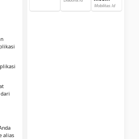
an
plikasi
plikasi
at
 dari
 Anda
 alias