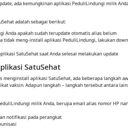
update, ada kemungkinan aplikasi PeduliLindungi milik And
Sehat adalah sebagai berikut:
ungi Anda apakah sudah terupdate otomatis alias belum
a tidak meng-install aplikasi PeduliLindungi, lakukan dow
 aplikasi SatuSehat saat Anda selesai melakukan update
Aplikasi SatuSehat
s menginstall aplikasi SatuSehat, ada beberapa langkah a
kat vaksin. Adapun langkah – langkah tersebut antara lain
eduliLindungi milik Anda, berupa email alias nomor HP na
an notifikasi pada perangkat
munisasi