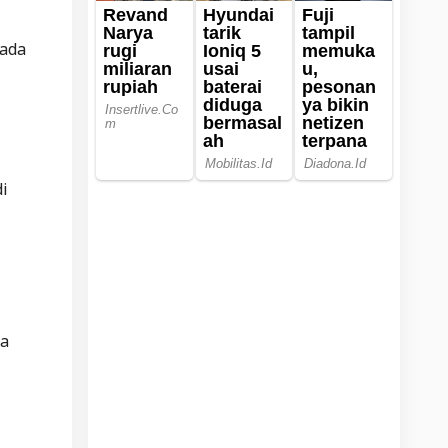
pada
i
ka