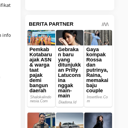
fikat
 info
a