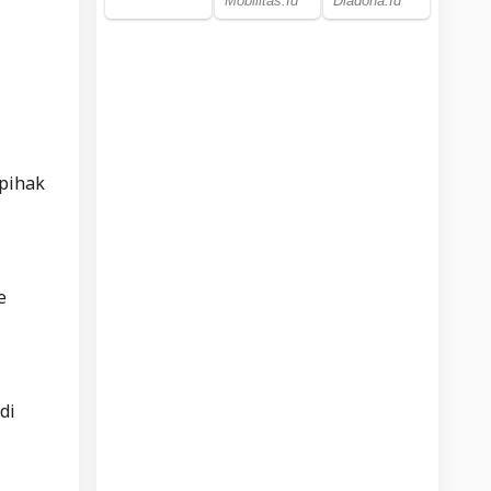
 pihak
e
di