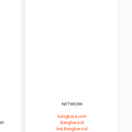
NETWORK
bangbara.com
an
Bangbara.id
link.Bangbara.id