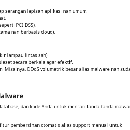
p serangan lapisan aplikasi nan umum.
at.
perti PCI DSS).
ama nan berbasis cloud).
ir lampau lintas sah).
uleset
secara berkala agar efektif.
n. Misalnya, DDoS volumetrik besar alias malware nan sud
Malware
, database, dan kode Anda untuk mencari tanda-tanda malwa
 fitur pembersihan otomatis alias support manual untuk