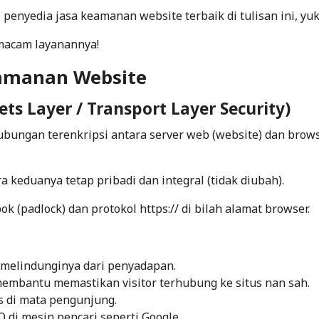
nyedia jasa keamanan website terbaik di tulisan ini, yuk
macam layanannya!
manan Website
kets Layer / Transport Layer Security)
bungan terenkripsi antara server web (website) dan brow
 keduanya tetap pribadi dan integral (tidak diubah).
k (padlock) dan protokol
https://
di bilah alamat browser.
n melindunginya dari penyadapan.
 membantu memastikan visitor terhubung ke situs nan sah.
s di mata pengunjung.
 di mesin pencari seperti Google.