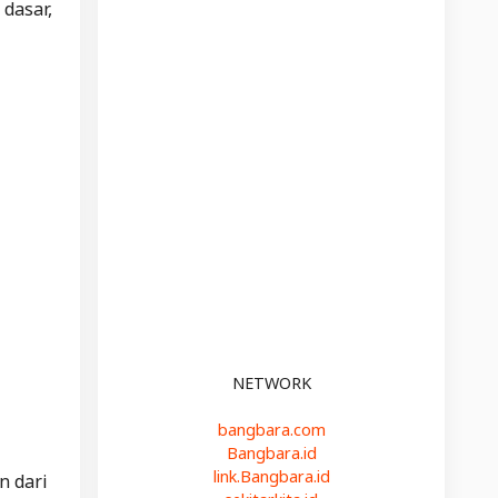
dasar,
NETWORK
bangbara.com
Bangbara.id
link.Bangbara.id
n dari