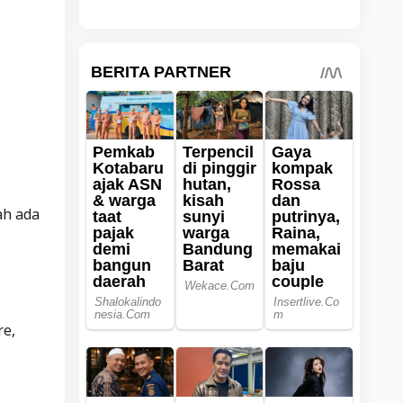
ah ada
re,