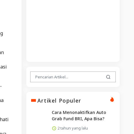
ng
an
asi
-
Artikel Populer
na
Cara Menonaktifkan Auto
Grab Fund BRI, Apa Bisa?
hati
2 tahun yang lalu
aya