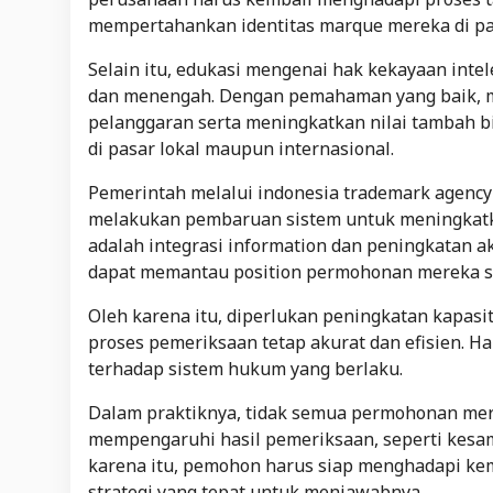
mempertahankan identitas marque mereka di pa
Selain itu, edukasi mengenai hak kekayaan inte
dan menengah. Dengan pemahaman yang baik, me
pelanggaran serta meningkatkan nilai tambah bi
di pasar lokal maupun internasional.
Pemerintah melalui indonesia trademark agency 
melakukan pembaruan sistem untuk meningkatkan
adalah integrasi information dan peningkatan a
dapat memantau position permohonan mereka sec
Oleh karena itu, diperlukan peningkatan kapas
proses pemeriksaan tetap akurat dan efisien. H
terhadap sistem hukum yang berlaku.
Dalam praktiknya, tidak semua permohonan mer
mempengaruhi hasil pemeriksaan, seperti kesa
karena itu, pemohon harus siap menghadapi k
strategi yang tepat untuk menjawabnya.