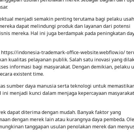
sar.
lektual menjadi semakin penting terutama bagi pelaku usah
reka dapat melindungi produk dan layanan dari potensi
snis mereka. Hal ini juga berdampak pada peningkatan day
https://indonesia-trademark-office-website.webflow.io/ ter
 kualitas pelayanan publik. Salah satu inovasi yang dila
kses informasi bagi masyarakat. Dengan demikian, pelaku 
ara existent time.
itas sumber daya manusia serta teknologi untuk memastika
al ini menjadi kunci dalam menjaga kepercayaan masyaraka
ek dapat diterima dengan mudah. Banyak faktor yang
maan dengan merek lain atau kurangnya daya pembeda. Ol
emungkinan tanggapan usulan penolakan merek dan menyu