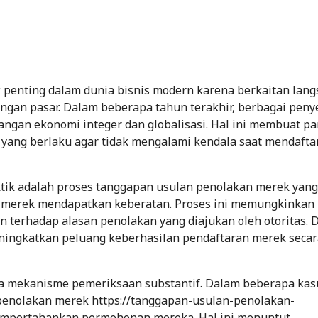
 penting dalam dunia bisnis modern karena berkaitan lan
ngan pasar. Dalam beberapa tahun terakhir, berbagai peny
gan ekonomi integer dan globalisasi. Hal ini membuat pa
ang berlaku agar tidak mengalami kendala saat mendafta
ktik adalah proses tanggapan usulan penolakan merek yang
n merek mendapatkan keberatan. Proses ini memungkinkan
 terhadap alasan penolakan yang diajukan oleh otoritas.
ningkatkan peluang keberhasilan pendaftaran merek secar
 mekanisme pemeriksaan substantif. Dalam beberapa kas
enolakan merek https://tanggapan-usulan-penolakan-
mempertahankan permohonan mereka. Hal ini menuntut