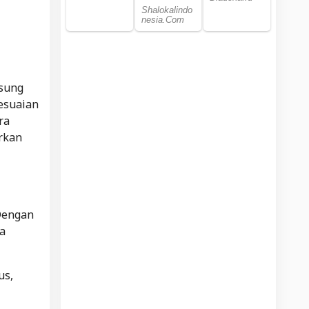
gsung
esuaian
ra
rkan
 Dengan
a
us,