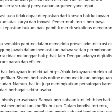
n serta strategi penyusunan argumen yang tepat.
asi juga tidak dapat dilepaskan dari konsep hak kekayaan
kum atas karya dan inovasi. Pemerintah terus berupaya
 kepastian hukum bagi pemilik merek sekaligus mendoro
uga semakin penting dalam mengelola proses administrasi d
ggung jawab dalam memastikan bahwa setiap permohonan
ta tidak melanggar hak pihak lain. Dengan adanya digitalis
transparan dan efisien.
hak kekayaan intelektual https://hak-kekayaan-intelektual
ignifikan. Sistem berbasis online memungkinkan pengajuan
mudah. Namun, hal ini juga meningkatkan persaingan kare
ari berbagai sektor usaha.
bisnis perusahaan. Banyak perusahaan kini lebih berhati-
ensi menimbulkan konflik hukum. Dalam kondisi tertentu,
anggapan usulan penolakan merek sebagai bagian dari up