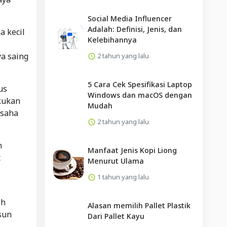
Social Media Influencer
Adalah: Definisi, Jenis, dan
a kecil
Kelebihannya
a saing
2 tahun yang lalu
5 Cara Cek Spesifikasi Laptop
us
Windows dan macOS dengan
kukan
Mudah
usaha
2 tahun yang lalu
n
Manfaat Jenis Kopi Liong
t
Menurut Ulama
1 tahun yang lalu
eh
Alasan memilih Pallet Plastik
sun
Dari Pallet Kayu