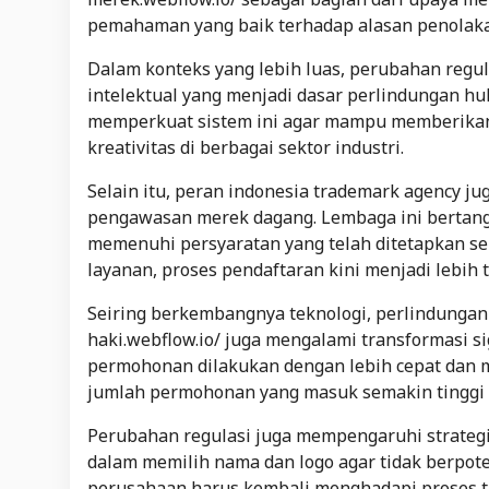
pemahaman yang baik terhadap alasan penolaka
Dalam konteks yang lebih luas, perubahan regul
intelektual yang menjadi dasar perlindungan hu
memperkuat sistem ini agar mampu memberikan
kreativitas di berbagai sektor industri.
Selain itu, peran indonesia trademark agency j
pengawasan merek dagang. Lembaga ini bertan
memenuhi persyaratan yang telah ditetapkan ser
layanan, proses pendaftaran kini menjadi lebih 
Seiring berkembangnya teknologi, perlindungan 
haki.webflow.io/ juga mengalami transformasi s
permohonan dilakukan dengan lebih cepat dan 
jumlah permohonan yang masuk semakin tinggi d
Perubahan regulasi juga mempengaruhi strategi 
dalam memilih nama dan logo agar tidak berpot
perusahaan harus kembali menghadapi proses t