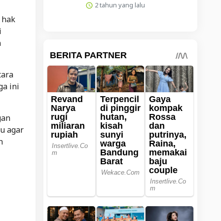
2 tahun yang lalu
 hak
i
n
tara
a ini
gan
ru agar
n